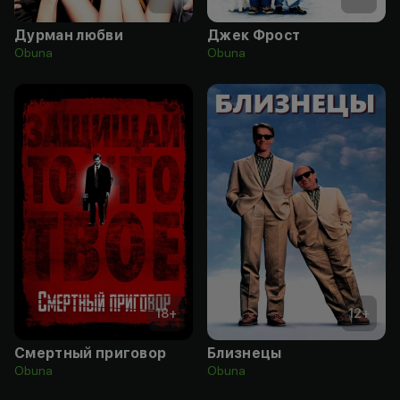
Дурман любви
Джек Фрост
Obuna
Obuna
18
+
12
+
Смертный приговор
Близнецы
Obuna
Obuna