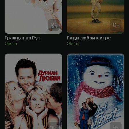
16
+
12
+
Гражданка Рут
Ради любви к игре
Obuna
Obuna
16
+
0
+