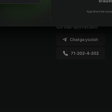
Brauzer
App Store'da mavj
Qo'llab-quvvatlash
Chatga yozish
71-202-4-202