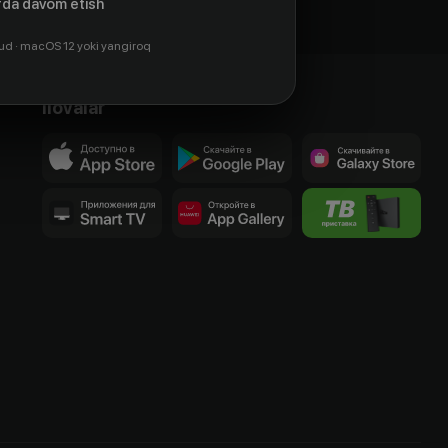
da davom etish
ud · macOS 12 yoki yangiroq
Ilovalar