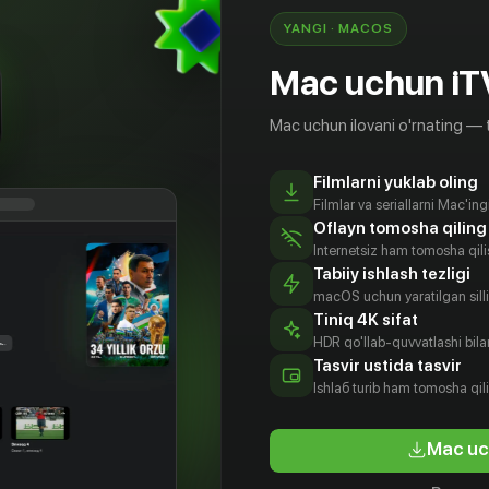
YANGI · MACOS
Mac uchun iT
Mac uchun ilovani o'rnating — 
Filmlarni yuklab oling
Filmlar va seriallarni Mac'in
Oflayn tomosha qiling
Internetsiz ham tomosha qil
Tabiiy ishlash tezligi
macOS uchun yaratilgan silliq
Tiniq 4K sifat
HDR qo'llab-quvvatlashi bilan
Tasvir ustida tasvir
Ishlаб turib ham tomosha qil
Mac uc