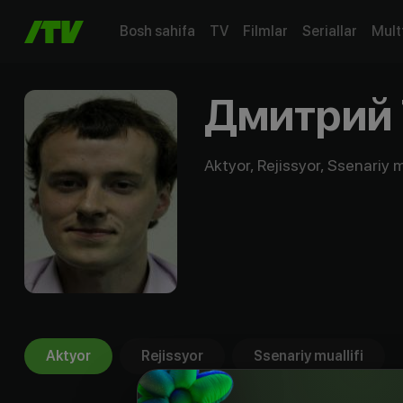
Bosh sahifa
TV
Filmlar
Seriallar
Mult
Дмитрий 
Aktyor, Rejissyor, Ssenariy m
Aktyor
Rejissyor
Ssenariy muallifi