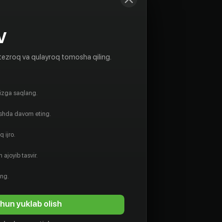
V
tezroq va qulayroq tomosha qiling.
gizga saqlang.
ishda davom eting.
 ijro.
 ajoyib tasvir.
ing.
hun yuklab olish