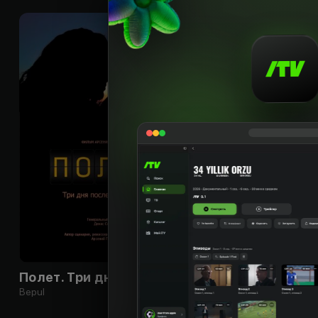
16
+
Полет. Три дня после катастрофы
Bepul