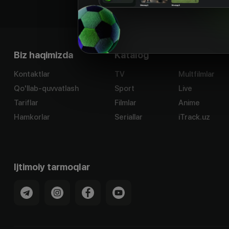
Biz haqimizda
Katalog
Kontaktlar
TV
Multfilmlar
Qo'llab-quvvatlash
Sport
Live
Tariflar
Filmlar
Anime
Hamkorlar
Seriallar
iTrack.uz
Ijtimoiy tarmoqlar