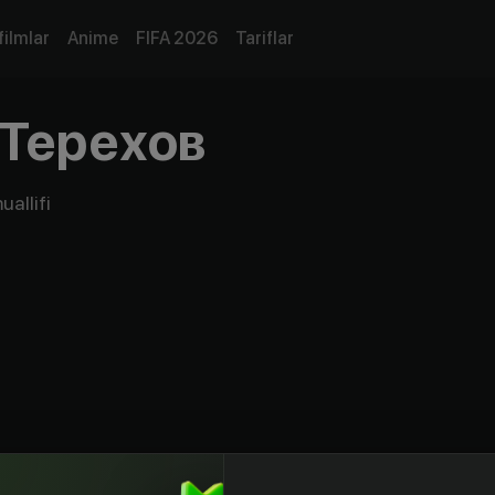
filmlar
Anime
FIFA 2026
Tariflar
Терехов
uallifi