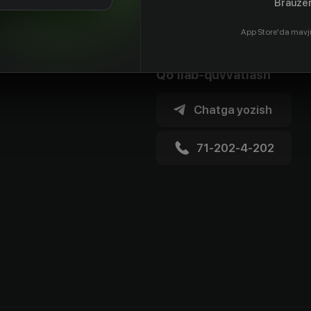
Brauzer
App Store'da mavj
Qo'llab-quvvatlash
Chatga yozish
71-202-4-202