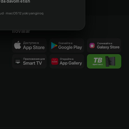
da davom etish
ud · macOS 12 yoki yangiroq
Ilovalar