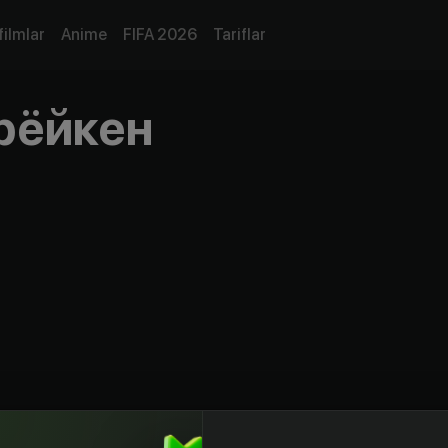
filmlar
Anime
FIFA 2026
Tariflar
рёйкен