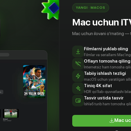
YANGI · MACOS
Mac uchun iT
Mac uchun ilovani o'rnating — 
Filmlarni yuklab oling
Filmlar va seriallarni Mac'in
Oflayn tomosha qiling
Internetsiz ham tomosha qil
Tabiiy ishlash tezligi
macOS uchun yaratilgan silliq
Tiniq 4K sifat
HDR qo'llab-quvvatlashi bilan
Tasvir ustida tasvir
18
+
Ishlаб turib ham tomosha qil
ьмы
Mac uc