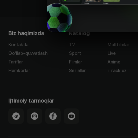
Biz haqimizda
Katalog
Kontaktlar
TV
Multfilmlar
Qo'llab-quvvatlash
Sport
Live
Tariflar
Filmlar
Anime
Hamkorlar
Seriallar
iTrack.uz
Ijtimoiy tarmoqlar