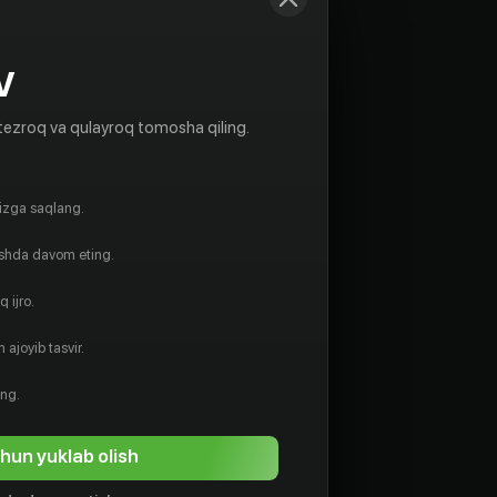
V
tezroq va qulayroq tomosha qiling.
gizga saqlang.
ishda davom eting.
 ijro.
 ajoyib tasvir.
ing.
hun yuklab olish