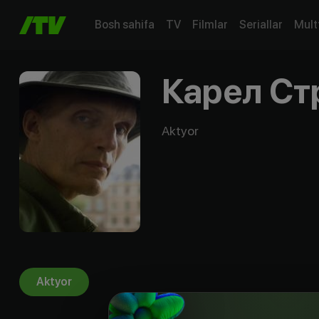
Bosh sahifa
TV
Filmlar
Seriallar
Mult
Карел Ст
Aktyor
Aktyor