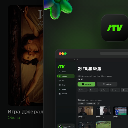
18
+
Игра Джеральда
Иствикские вед
Obuna
Bepul