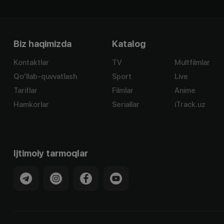
Biz haqimizda
Katalog
Kontaktlar
TV
Multfilmlar
Qo'llab-quvvatlash
Sport
Live
Tariflar
Filmlar
Anime
Hamkorlar
Seriallar
iTrack.uz
Ijtimoiy tarmoqlar