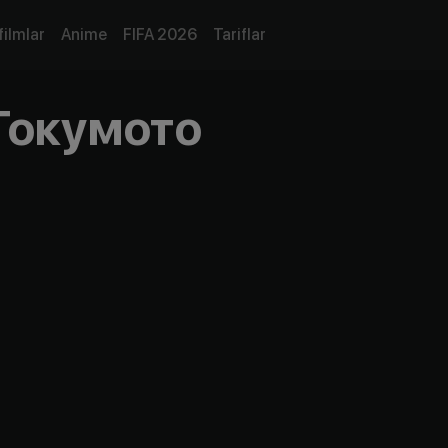
filmlar
Anime
FIFA 2026
Tariflar
Токумото