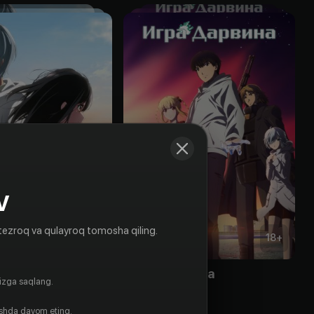
V
tezroq va qulayroq tomosha qiling.
16
+
18
+
ви
Игра Дарвина
gizga saqlang.
Obuna
ishda davom eting.