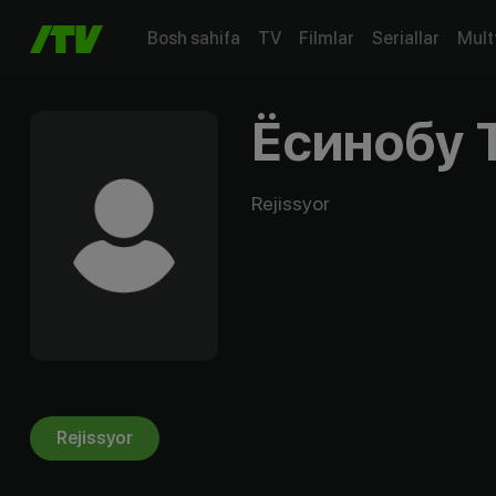
Bosh sahifa
TV
Filmlar
Seriallar
Mult
Ёсинобу 
Rejissyor
Rejissyor