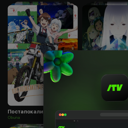
18
+
Постапокалиптическое путешествие
Obuna
Obuna