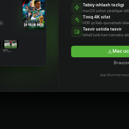
Tabiiy ishlash tezligi
macOS uchun yaratilgan silliq
Tiniq 4K sifat
HDR qo'llab-quvvatlashi bilan
Tasvir ustida tasvir
Ishlаб turib ham tomosha qil
Mac uc
Brauzer
App Store'da mavj