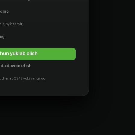
 ijro.
 ajoyib tasvir.
ing.
hun yuklab olish
da davom etish
ud · macOS 12 yoki yangiroq