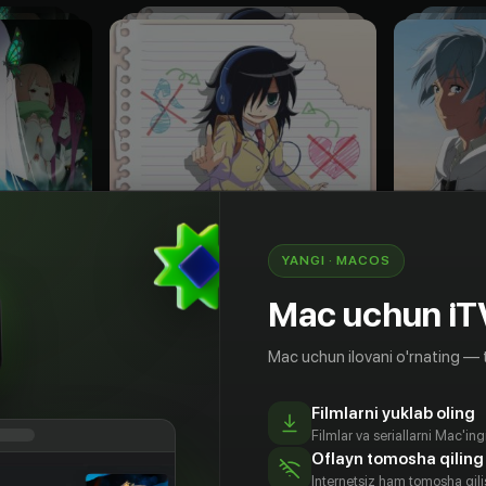
YANGI · MACOS
Mac uchun iT
Mac uchun ilovani o'rnating — 
18
+
18
+
Filmlarni yuklab oling
Re: Zero — жизнь с нуля в другом мире
Не моя вина, что я не популярна
Удар кро
Filmlar va seriallarni Mac'in
Obuna
Obuna
Oflayn tomosha qiling
Internetsiz ham tomosha qil