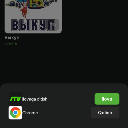
16
+
Выкуп
Obuna
Ilova
Ilovaga o'tish
Qolish
Chrome