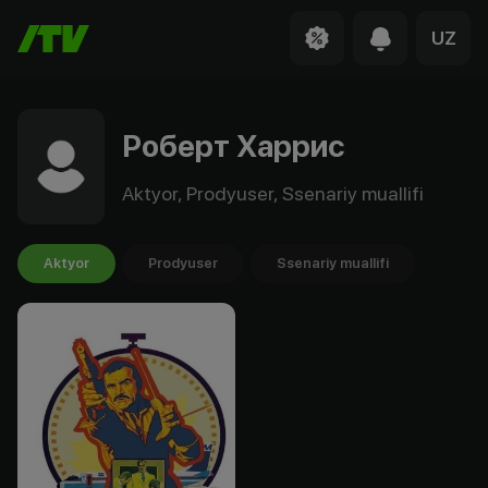
UZ
Роберт Харрис
Aktyor, Prodyuser, Ssenariy muallifi
Aktyor
Prodyuser
Ssenariy muallifi