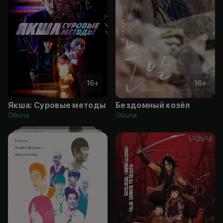
16
+
16
+
Якша: Суровые методы
Бездомный козёл
Obuna
Obuna