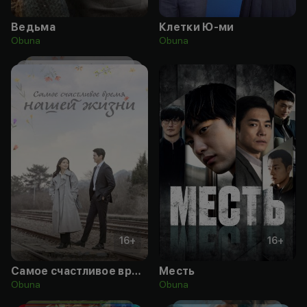
Ведьма
Клетки Ю-ми
Obuna
Obuna
16
+
16
+
Самое счастливое время нашей жизни
Месть
Obuna
Obuna