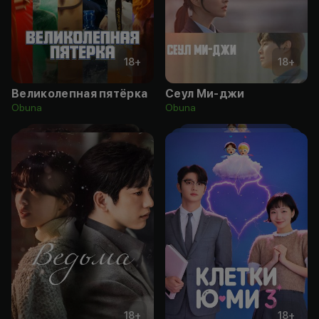
18
+
18
+
Великолепная пятёрка
Сеул Ми-джи
Obuna
Obuna
18
+
18
+