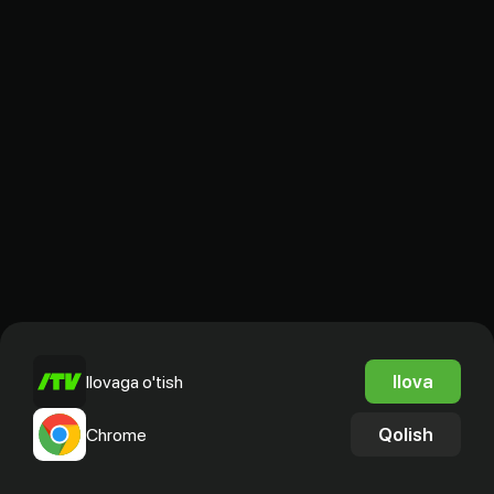
Ilova
Ilovaga o'tish
Qolish
Chrome