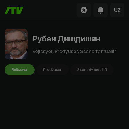
UZ
Рубен Дишдишян
Rejissyor, Prodyuser, Ssenariy muallifi
Rejissyor
Prodyuser
Ssenariy muallifi