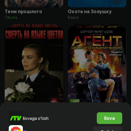
Тени прошлого
Охота на Золушку
Obuna
Bepul
16
+
18
+
Смерть на языке цветов
Агент особого назначения
Ilova
Ilovaga o'tish
Bepul
Obuna