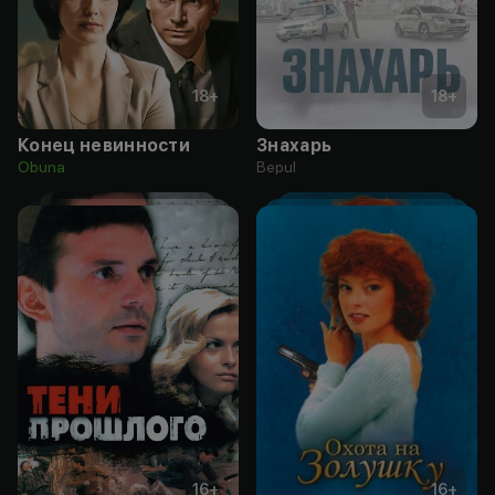
18
+
18
+
Конец невинности
Знахарь
Obuna
Bepul
16
+
16
+