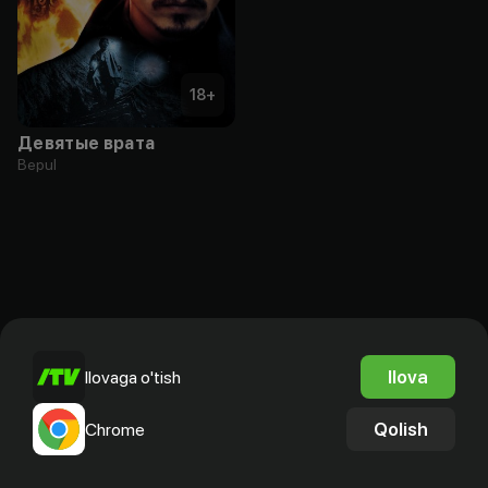
18
+
Девятые врата
Bepul
Ilova
Ilovaga o'tish
Qolish
Chrome