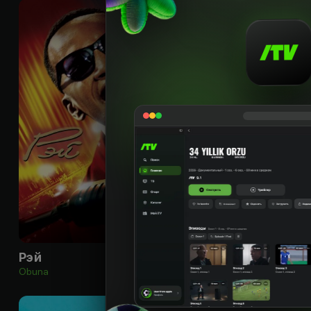
16
+
Рэй
Рискованный би
Obuna
Bepul