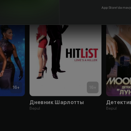
App Store'da mavj
16
+
16
+
Дневник Шарлотты
Bepul
Bepul