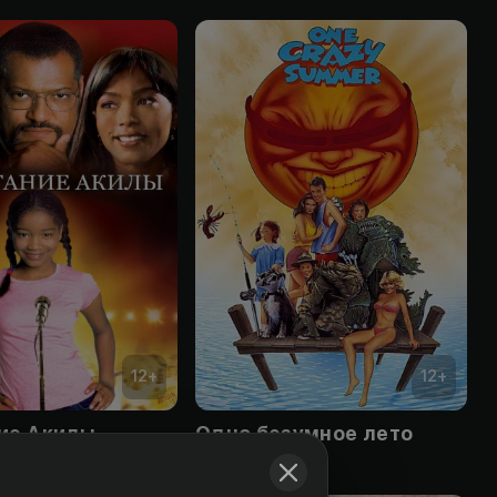
12
+
12
+
ие Акилы
Одно безумное лето
Obuna