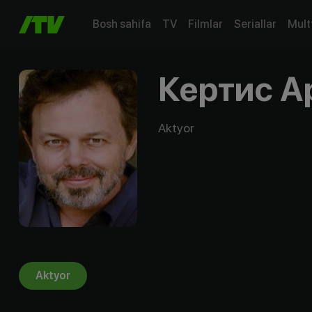
Bosh sahifa
TV
Filmlar
Seriallar
Mult
Кертис А
Aktyor
Aktyor