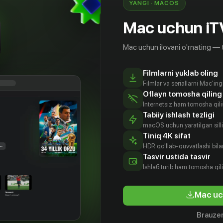
YANGI · MACOS
Mac uchun iT
Mac uchun ilovani o'rnating — 
Filmlarni yuklab oling
Filmlar va seriallarni Mac'in
Oflayn tomosha qiling
Internetsiz ham tomosha qil
Tabiiy ishlash tezligi
macOS uchun yaratilgan silliq
Tiniq 4K sifat
HDR qo'llab-quvvatlashi bilan
Tasvir ustida tasvir
18
+
18
+
Ishlаб turib ham tomosha qil
знес
Шампейн, Иллинойс
Новеньк
Mac uc
Obuna
Obuna
Brauzer