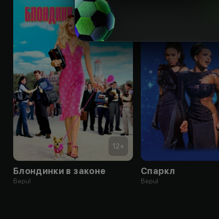
12
+
Блондинки в законе
Спаркл
Bepul
Bepul