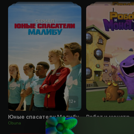
12
+
Юные спасатели Малибу
Робот и монстр
Obuna
Obuna