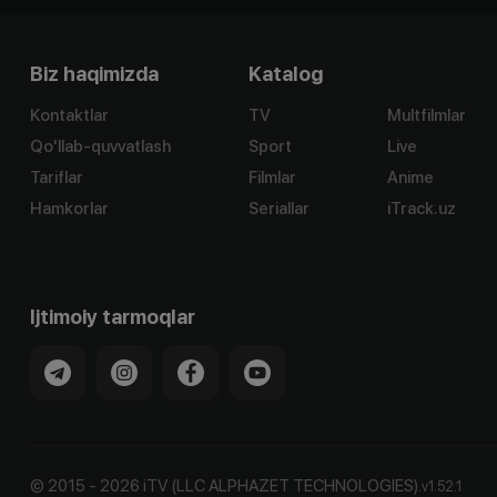
Biz haqimizda
Katalog
Kontaktlar
TV
Multfilmlar
Qo'llab-quvvatlash
Sport
Live
Tariflar
Filmlar
Anime
Hamkorlar
Seriallar
iTrack.uz
Ijtimoiy tarmoqlar
©
2015
-
2026
iTV (LLC ALPHAZET TECHNOLOGIES).
v
1.52.1