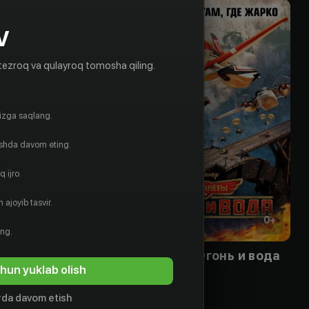
V
tezroq va qulayroq tomosha qiling.
gizga saqlang.
ishda davom eting.
 ijro.
 ajoyib tasvir.
18
+
0
+
ing.
ая
Самолеты: Огонь и вода
hun yuklab olish
Sotib olish
da davom etish