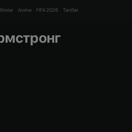
filmlar
Anime
FIFA 2026
Tariflar
рмстронг