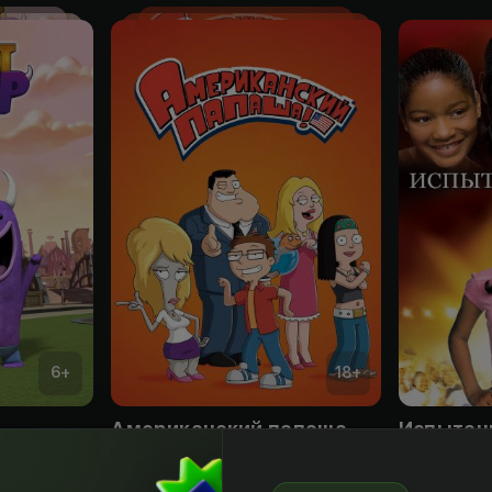
6
+
18
+
Американский папаша
Испытан
Obuna
Obuna