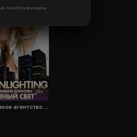
ud · macOS 12 yoki yangiroq
16
+
Детективное агентство «Лунный свет»