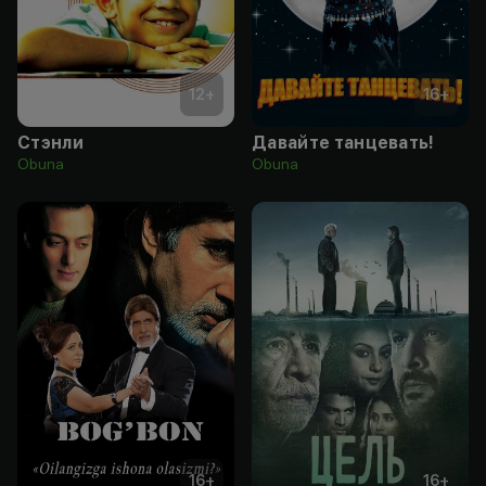
12
+
16
+
Стэнли
Давайте танцевать!
Obuna
Obuna
16
+
16
+