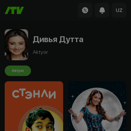
UZ
Дивья Дутта
Aktyor
Aktyor