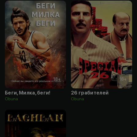
18
+
16
+
Беги, Милка, беги!
26 грабителей
Obuna
Obuna