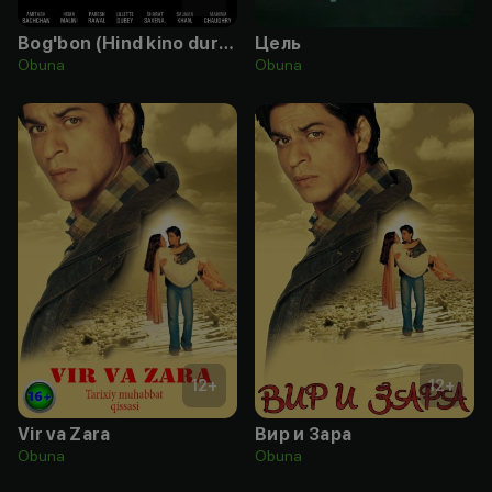
Bog'bon (Hind kino durdonasi)
Цель
Obuna
Obuna
12
+
12
+
Vir va Zara
Вир и Зара
Obuna
Obuna