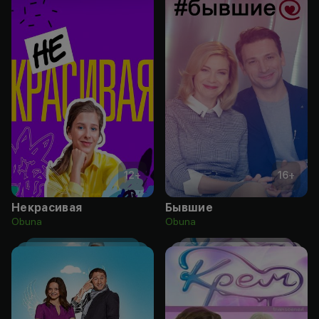
12
+
16
+
Некрасивая
Бывшие
Obuna
Obuna