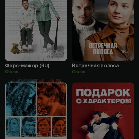
16
+
16
+
Форс-мажор (RU)
Встречная полоса
Obuna
Obuna