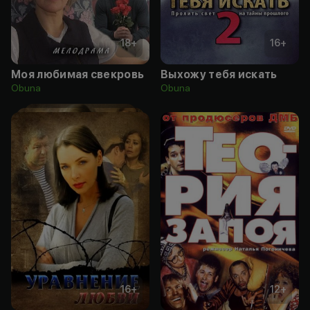
18
+
16
+
Моя любимая свекровь
Выхожу тебя искать
Obuna
Obuna
16
+
12
+