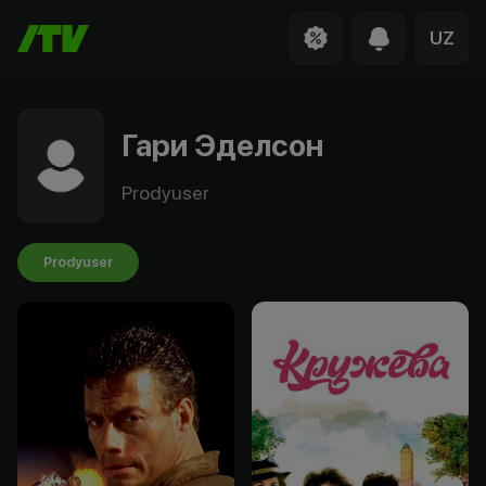
UZ
Гари Эделсон
Prodyuser
Prodyuser