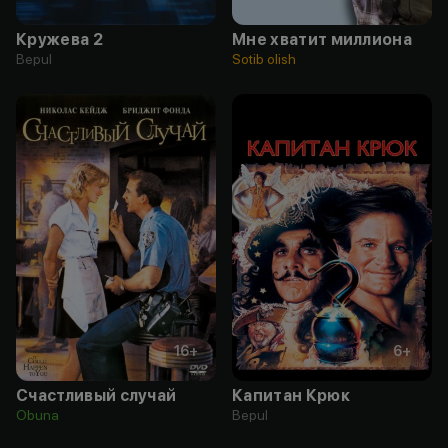
Кружева 2
Мне хватит миллиона
Bepul
Sotib olish
16
+
6
+
Счастливый случай
Капитан Крюк
Obuna
Bepul