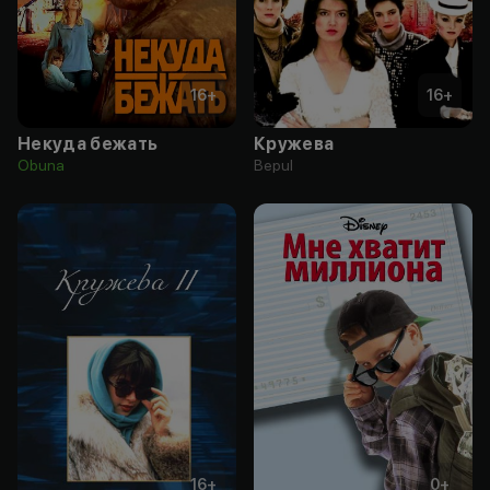
16
+
16
+
Некуда бежать
Кружева
Obuna
Bepul
16
+
0
+