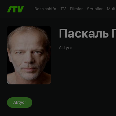
Bosh sahifa
TV
Filmlar
Seriallar
Mult
Паскаль 
Aktyor
Aktyor