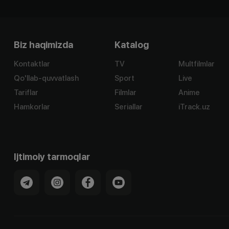
Biz haqimizda
Katalog
Kontaktlar
TV
Multfilmlar
Qo'llab-quvvatlash
Sport
Live
Tariflar
Filmlar
Anime
Hamkorlar
Seriallar
iTrack.uz
Ijtimoiy tarmoqlar