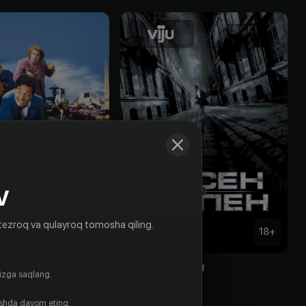
V
tezroq va qulayroq tomosha qiling.
16
+
18
+
олота
Арсен Люпен
gizga saqlang.
Obuna
ishda davom eting.