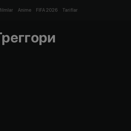
filmlar
Anime
FIFA 2026
Tariflar
Греггори