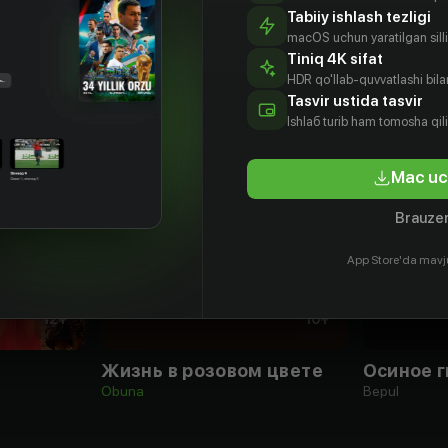
Tabiiy ishlash tezligi
macOS uchun yaratilgan silliq
Tiniq 4K sifat
HDR qo'llab-quvvatlashi bilan
Tasvir ustida tasvir
Ishlаб turib ham tomosha qil
Mac uc
Brauzer
App Store'da mavj
12
+
16
+
Жизнь в розовом цвете
Осиное 
Obuna
Bepul