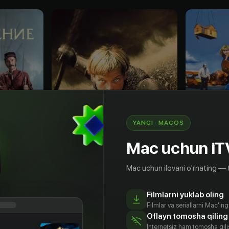
YANGI · MACOS
Mac uchun iT
Mac uchun ilovani o'rnating — 
18
+
16
+
Filmlarni yuklab oling
Жанна д'Арк
Жажда з
Filmlar va seriallarni Mac'in
Obuna
Obuna
Oflayn tomosha qiling
Internetsiz ham tomosha qil