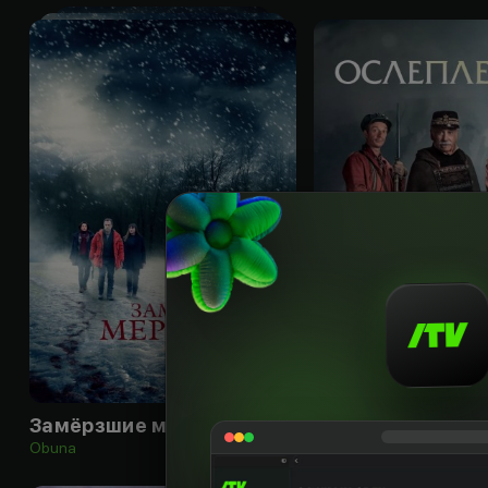
18
+
Замёрзшие мертвецы
Ослепление
Obuna
Obuna