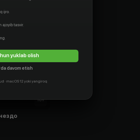
 ijro.
 ajoyib tasvir.
ing.
hun yuklab olish
da davom etish
ud · macOS 12 yoki yangiroq
16
+
гнездо