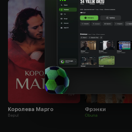
16
+
Королева Марго
Фрэнки
Bepul
Obuna