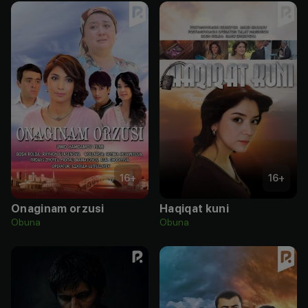
16
+
16
+
Onaginam orzusi
Haqiqat kuni
Obuna
Obuna