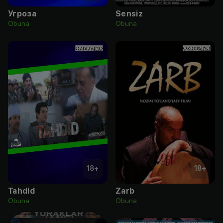
Угроза
Sensiz
Obuna
Obuna
18
+
18
+
Tahdid
Zarb
Obuna
Obuna