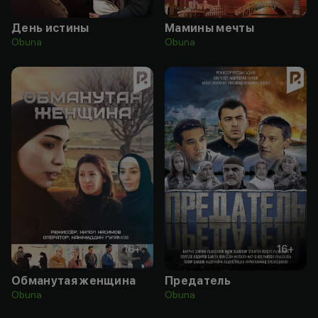
День истины
Мамины мечты
Obuna
Obuna
16
+
16
+
Обманутая женщина
Предатель
Obuna
Obuna