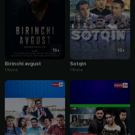
16
+
16
+
Birinchi avgust
Sotqin
Obuna
Obuna