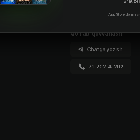
Brauzer
App Store'da mavj
Qo'llab-quvvatlash
Chatga yozish
71-202-4-202