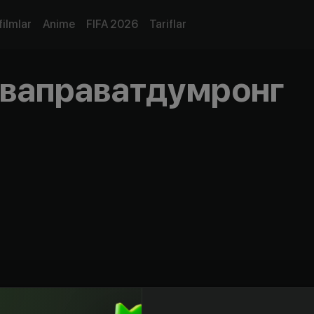
filmlar
Anime
FIFA 2026
Tariflar
ваправатдумронг