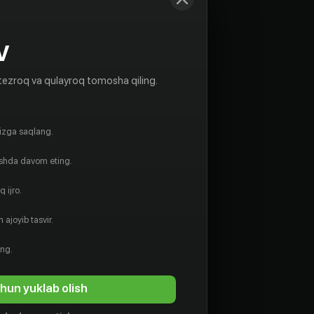
V
tezroq va qulayroq tomosha qiling.
gizga saqlang.
ishda davom eting.
 ijro.
 ajoyib tasvir.
ing.
hun yuklab olish