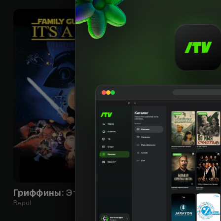
18
+
Гриффины: Это ловушка
Bepul