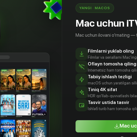
YANGI · MACOS
Mac uchun iT
Mac uchun ilovani o'rnating — 
Filmlarni yuklab oling
Filmlar va seriallarni Mac'in
Oflayn tomosha qiling
Internetsiz ham tomosha qil
Tabiiy ishlash tezligi
macOS uchun yaratilgan silliq
Tiniq 4K sifat
HDR qo'llab-quvvatlashi bilan
Tasvir ustida tasvir
Ishlаб turib ham tomosha qil
Mac uc