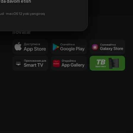
da davom etish
ud · macOS 12 yoki yangiroq
Ilovalar