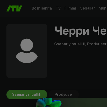
Bosh sahifa
TV
Filmlar
Seriallar
Mult
Черри Че
Ssenariy muallifi, Prodyuser
Ssenariy muallifi
Prodyuser