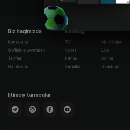
Biz haqimizda
Katalog
Kontaktlar
TV
Multfilmlar
Qo'llab-quvvatlash
Sport
Live
Tariflar
Filmlar
Anime
Hamkorlar
Seriallar
iTrack.uz
Ijtimoiy tarmoqlar