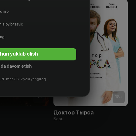
 ijro.
 ajoyib tasvir.
ing.
hun yuklab olish
da davom etish
ud · macOS 12 yoki yangiroq
16
+
18
+
Доктор Тырса
Bepul