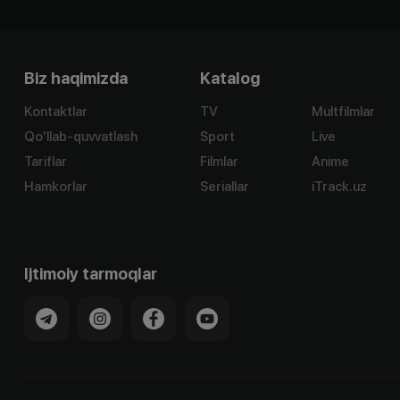
Biz haqimizda
Katalog
Kontaktlar
TV
Multfilmlar
Qo'llab-quvvatlash
Sport
Live
Tariflar
Filmlar
Anime
Hamkorlar
Seriallar
iTrack.uz
Ijtimoiy tarmoqlar