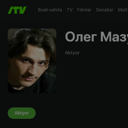
Bosh sahifa
TV
Filmlar
Seriallar
Mult
Олег Маз
Aktyor
Aktyor