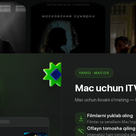
YANGI · MACOS
Mac uchun iT
Mac uchun ilovani o'rnating — 
16
+
18
+
Filmlarni yuklab oling
Московские сумерки
Призрак
Filmlar va seriallarni Mac'in
Bepul
Obuna
Oflayn tomosha qiling
Internetsiz ham tomosha qil