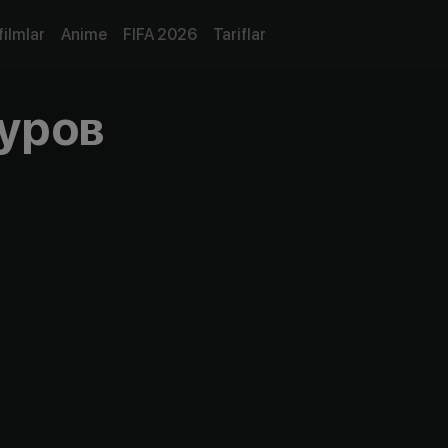
filmlar
Anime
FIFA 2026
Tariflar
уров