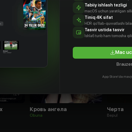
Tabiiy ishlash tezligi
macOS uchun yaratilgan silliq
Tiniq 4K sifat
HDR qo'llab-quvvatlashi bilan
Tasvir ustida tasvir
Ishlаб turib ham tomosha qil
Mac uc
Brauzer
App Store'da mavj
12
+
18
+
х
Кровь ангела
Черта
Obuna
Bepul