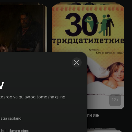
V
tezroq va qulayroq tomosha qiling.
16
+
12
+
и Арбата
Тридцатилетние
gizga saqlang.
Bepul
ishda davom eting.