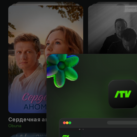
16
+
Сердечная аномалия
Мертв на 99%
Obuna
Bepul