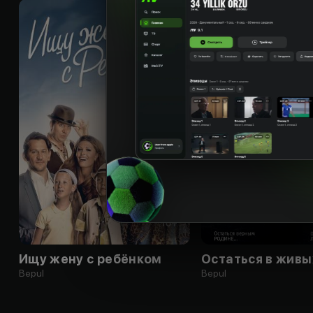
16
+
Ищу жену с ребёнком
Остаться в живы
Bepul
Bepul