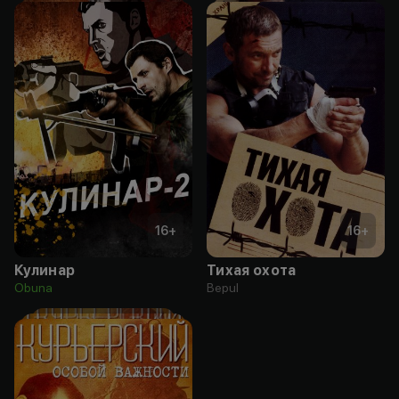
16
+
16
+
Кулинар
Тихая охота
Obuna
Bepul