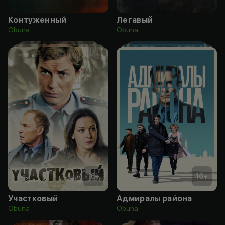
Контуженный
Легавый
Obuna
Obuna
16
+
16
+
Участковый
Адмиралы района
Obuna
Obuna