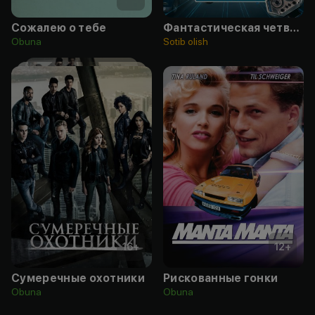
Сожалею о тебе
Фантастическая четвёрка: Первые шаги
Obuna
Sotib olish
16
+
12
+
Сумеречные охотники
Рискованные гонки
Obuna
Obuna