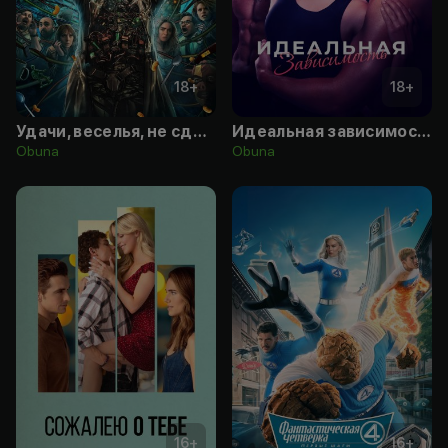
18
+
18
+
Удачи, веселья, не сдохни
Идеальная зависимость
Obuna
Obuna
16
+
16
+