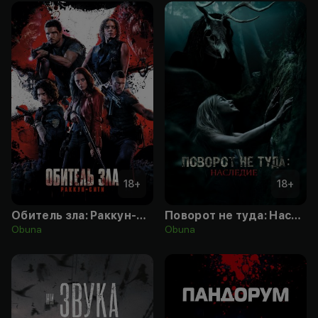
18
+
18
+
Обитель зла: Раккун-Сити
Поворот не туда: Наследие
Obuna
Obuna