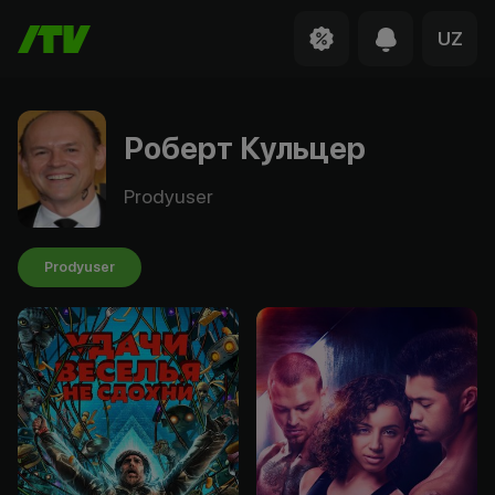
UZ
Роберт Кульцер
Prodyuser
Prodyuser