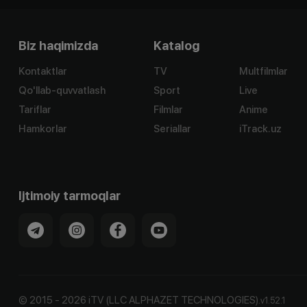
Biz haqimizda
Katalog
Kontaktlar
TV
Multfilmlar
Qo'llab-quvvatlash
Sport
Live
Tariflar
Filmlar
Anime
Hamkorlar
Seriallar
iTrack.uz
Ijtimoiy tarmoqlar
©
2015
-
2026
iTV (LLC ALPHAZET TECHNOLOGIES).
v
1.52.1