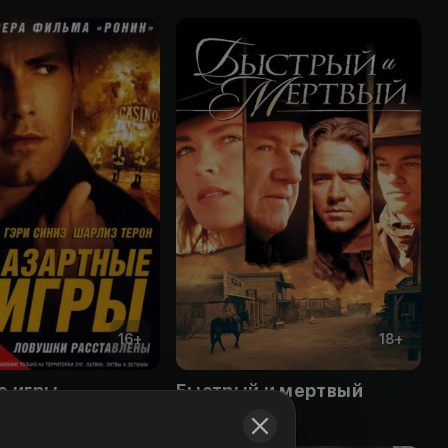
16
+
18
+
е игры
Быстрый и мертвый
Obuna