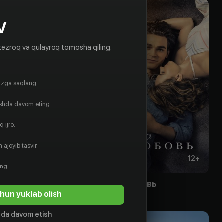
V
tezroq va qulayroq tomosha qiling.
gizga saqlang.
ishda davom eting.
 ijro.
 ajoyib tasvir.
12
+
12
+
ing.
 кража
Верю в любовь
hun yuklab olish
Obuna
da davom etish