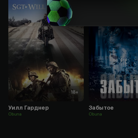
18
+
Уилл Гарднер
Забытое
Obuna
Obuna