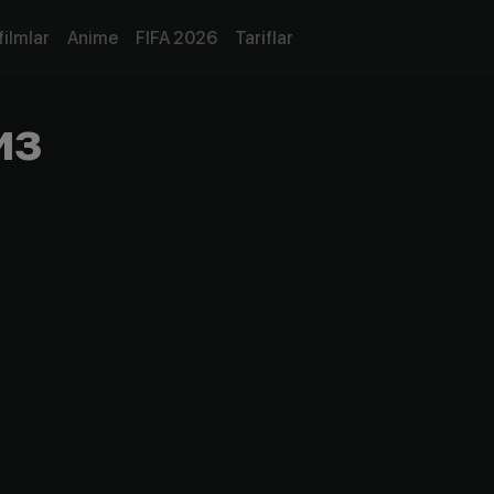
filmlar
Anime
FIFA 2026
Tariflar
из