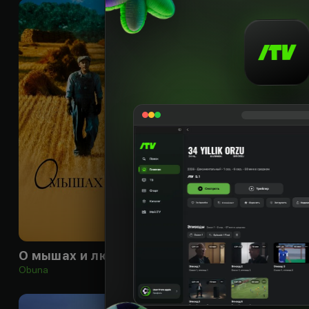
12
+
О мышах и людях
Джек-медведь
Obuna
Bepul