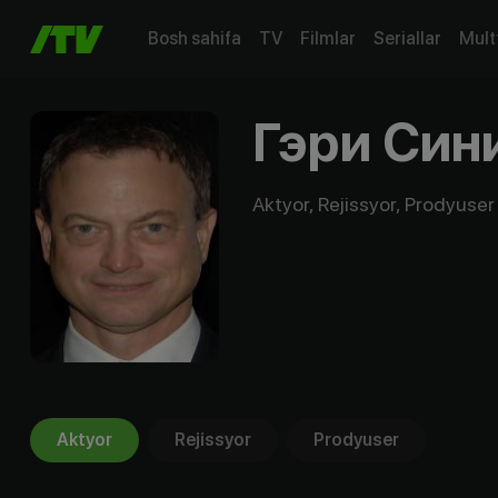
Bosh sahifa
TV
Filmlar
Seriallar
Mult
Гэри Син
Aktyor, Rejissyor, Prodyuser
Aktyor
Rejissyor
Prodyuser