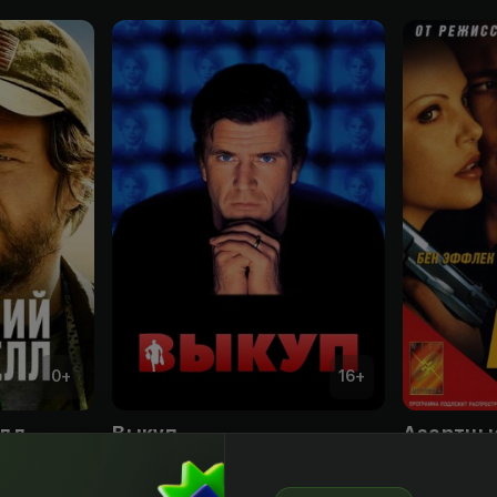
0
+
16
+
елл
Выкуп
Азартны
Sotib olish
Obuna