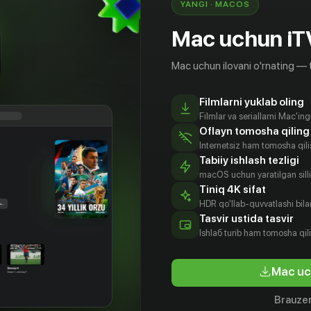
YANGI · MACOS
Mac uchun iT
Mac uchun ilovani o'rnating — 
Filmlarni yuklab oling
Filmlar va seriallarni Mac'in
Oflayn tomosha qiling
Internetsiz ham tomosha qil
Tabiiy ishlash tezligi
macOS uchun yaratilgan silliq
Tiniq 4K sifat
HDR qo'llab-quvvatlashi bilan
Tasvir ustida tasvir
16
+
16
+
Ishlаб turib ham tomosha qil
Противостояние
Большая
Mac uc
Obuna
Bepul
Brauzer