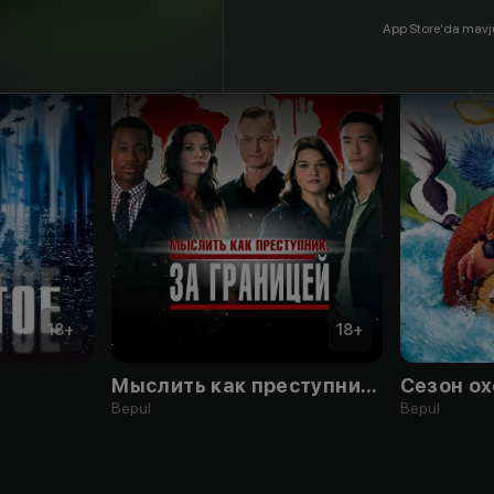
App Store'da mavj
18
+
18
+
Мыслить как преступник: За границей
Сезон о
Bepul
Bepul