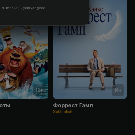
ud · macOS 12 yoki yangiroq
12
+
16
+
хоты
Форрест Гамп
Sotib olish