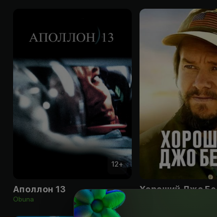
12
+
Аполлон 13
Хороший Джо Б
Obuna
Obuna