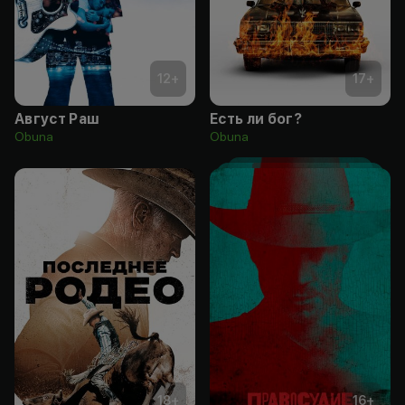
12
+
17
+
Август Раш
Есть ли бог?
Obuna
Obuna
18
+
16
+