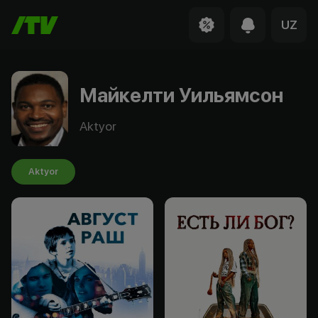
UZ
Майкелти Уильямсон
Aktyor
Aktyor