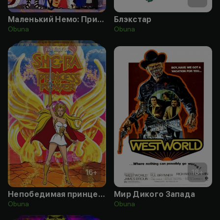
Маленький Немо: Приключения в стране снов
Блэкстар
Obuna
Obuna
16
+
18
+
Непобедимая принцесса Ши-Ра
Мир Дикого Запада
Obuna
Obuna