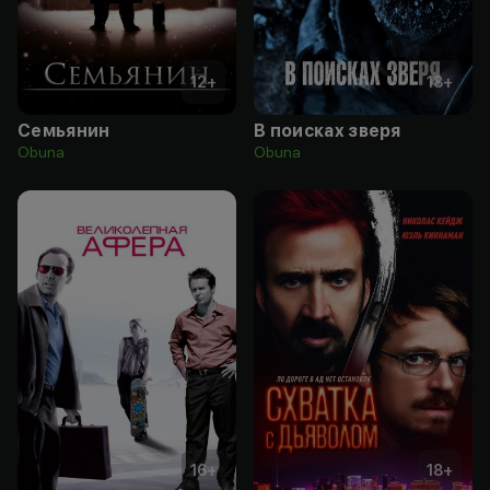
12
+
18
+
Семьянин
В поисках зверя
Obuna
Obuna
16
+
18
+