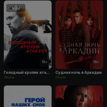
18
+
18
+
Голодный кролик атакует
Судная ночь в Аркадии
Obuna
Obuna