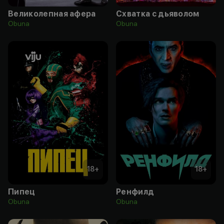
Великолепная афера
Схватка с дьяволом
Obuna
Obuna
18
+
18
+
Пипец
Ренфилд
Obuna
Obuna