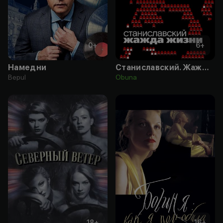
0
+
6
+
Намедни
Станиславский. Жажда жизни
Bepul
Obuna
18
+
16
+