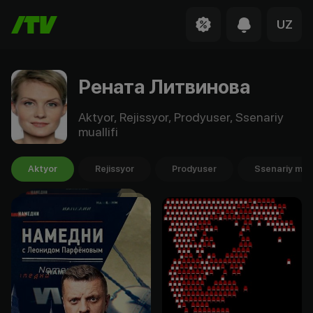
UZ
Рената Литвинова
Aktyor, Rejissyor, Prodyuser, Ssenariy
muallifi
Aktyor
Rejissyor
Prodyuser
Ssenariy mual