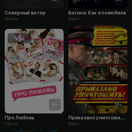
Северный ветер
Богиня: Как я полюбила
Obuna
Bepul
16
+
18
+
Про Любовь
Приказано уничтожить! Операция: «Китайская шкатулка»
Obuna
Bepul