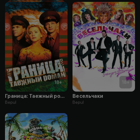
18
+
18
+
Граница: Таежный роман
Весельчаки
Bepul
Bepul