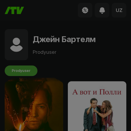
UZ
Джейн Бартелм
Prodyuser
Prodyuser