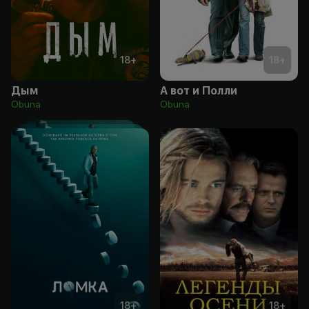
18
+
18
+
Дым
А вот и Полли
Obuna
Obuna
18
+
18
+