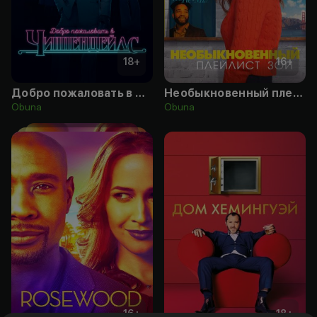
18
+
16
+
Добро пожаловать в Чиппендейлс
Необыкновенный плейлист Зои
Obuna
Obuna
16
+
18
+