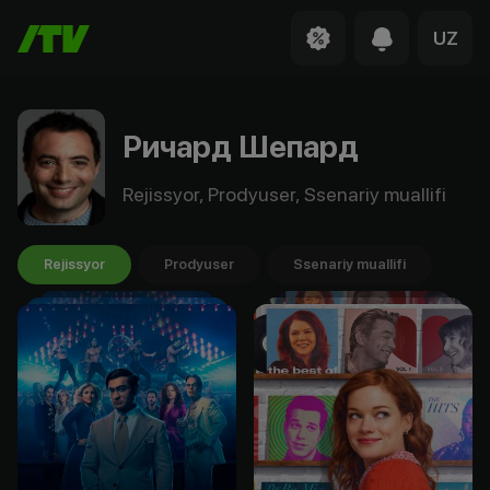
UZ
Ричард Шепард
Rejissyor, Prodyuser, Ssenariy muallifi
Rejissyor
Prodyuser
Ssenariy muallifi