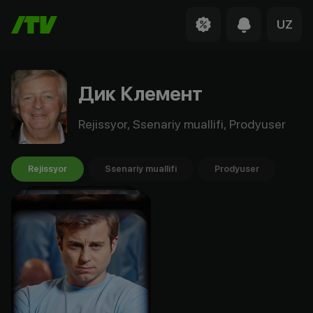
UZ
Дик Клемент
Rejissyor, Ssenariy muallifi, Prodyuser
Rejissyor
Ssenariy muallifi
Prodyuser