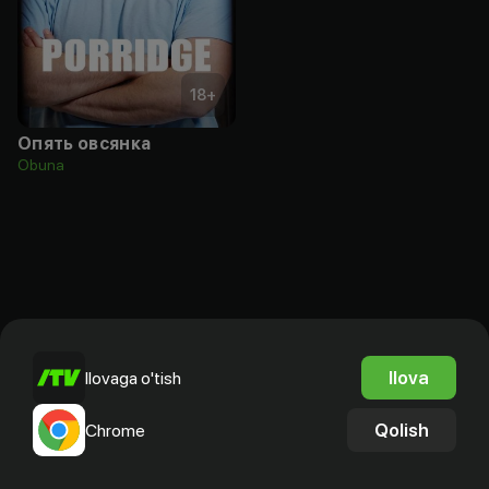
18
+
Опять овсянка
Obuna
Ilova
Ilovaga o'tish
Qolish
Chrome