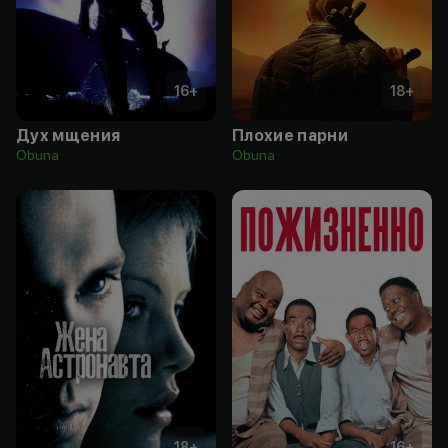
16
+
18
+
Дух мщения
Плохие парни
Obuna
Obuna
18
+
16
+