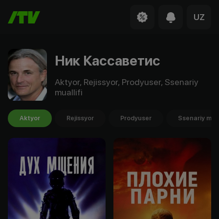
UZ
Ник Кассаветис
Aktyor, Rejissyor, Prodyuser, Ssenariy
muallifi
Aktyor
Rejissyor
Prodyuser
Ssenariy mual