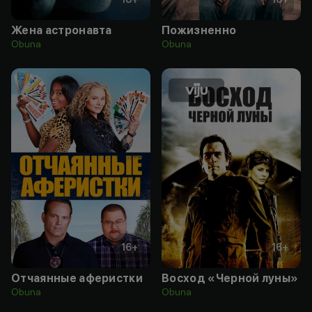
Жена астронавта
Пожизненно
Obuna
Obuna
16
+
16
+
Отчаянные аферистки
Восход «Черной луны»
Obuna
Obuna