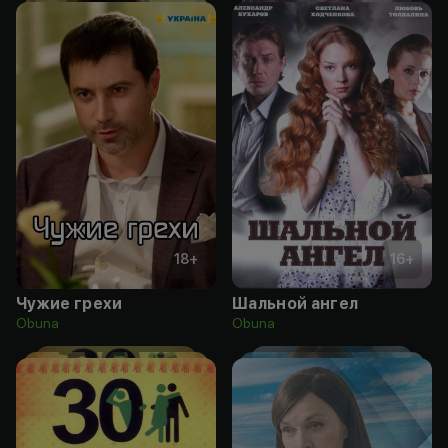
18
+
16
+
Чужие грехи
Шальной ангел
Obuna
Obuna