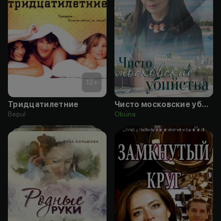
12
+
16
+
Тридцатилетние
Чисто московские убийства
Bepul
Obuna