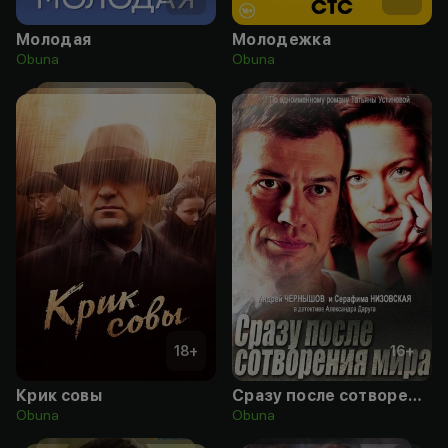
Молодая
Молодежка
Obuna
Obuna
18
+
16
+
Крик совы
Сразу после сотворения мира
Obuna
Obuna