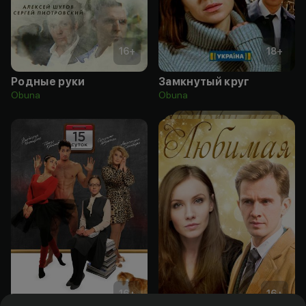
16
+
18
+
Родные руки
Замкнутый круг
Obuna
Obuna
16
+
16
+