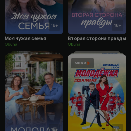
16
+
16
+
Моя чужая семья
Вторая сторона правды
Obuna
Obuna
16
+
16
+