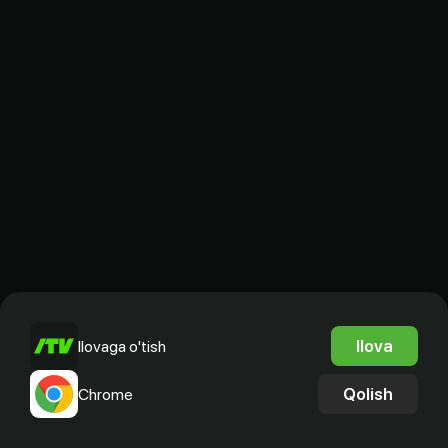
Ilova
Ilovaga o'tish
Qolish
Chrome