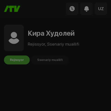
UZ
Кира Худолей
Rejissyor, Ssenariy muallifi
Rejissyor
Ssenariy muallifi