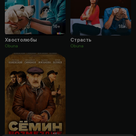
16
+
18
+
Хвостолюбы
Страсть
Obuna
Obuna
16
+