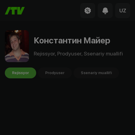
UZ
Константин Майер
Rejissyor, Prodyuser, Ssenariy muallifi
Rejissyor
Prodyuser
Ssenariy muallifi