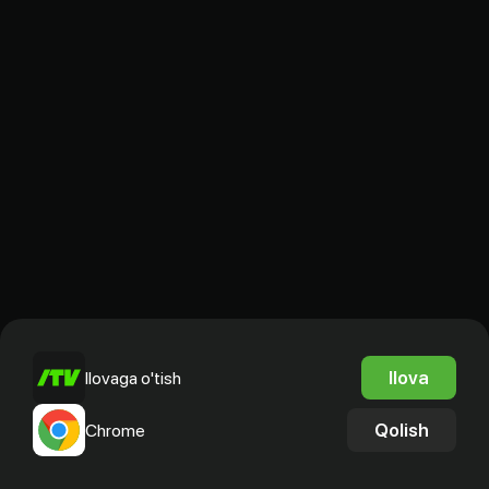
Ilova
Ilovaga o'tish
Qolish
Chrome