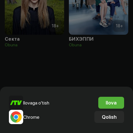
18
+
18
+
Секта
БИХЭППИ
Obuna
Obuna
Ilova
Ilovaga o'tish
Qolish
Chrome