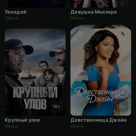
Уэнздей
Девушка Миллера
Obuna
Obuna
18
+
16
+
Крупный улов
Девственница Джейн
Obuna
Obuna