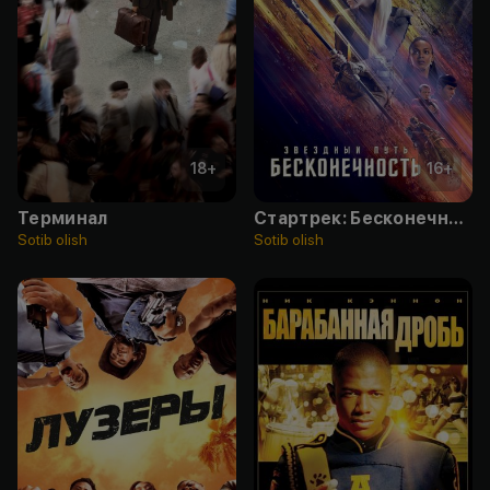
18
+
16
+
Терминал
Стартрек: Бесконечность
Sotib olish
Sotib olish