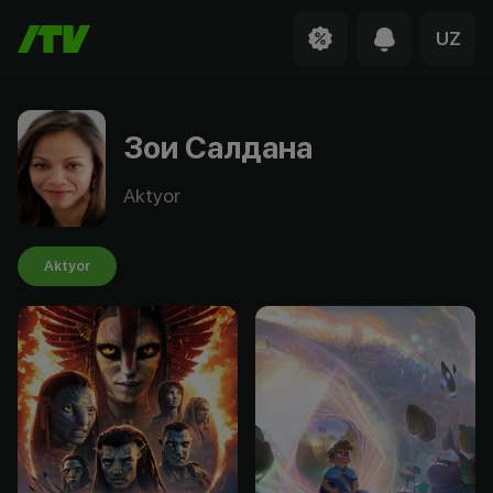
UZ
Зои Салдана
Aktyor
Aktyor