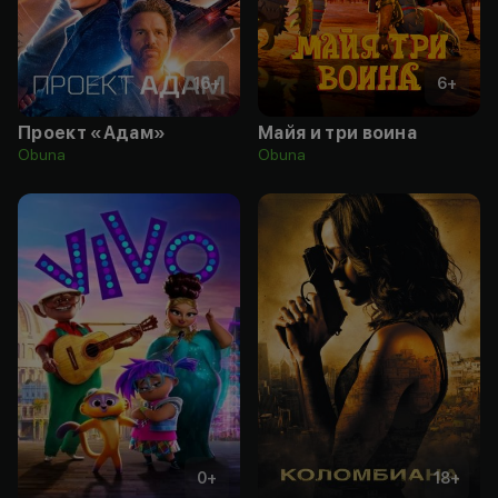
16
+
6
+
Проект «Адам»
Майя и три воина
Obuna
Obuna
0
+
18
+