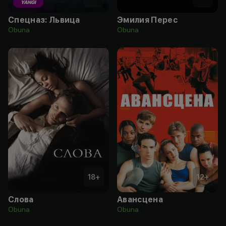
YANGI
Спецназ: Львица
Эмилия Перес
Obuna
Obuna
18
+
12
+
Слова
Авансцена
Obuna
Obuna