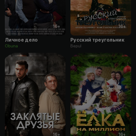
16
+
16
+
Личное дело
Русский треугольник
Obuna
Bepul
16
+
16
+