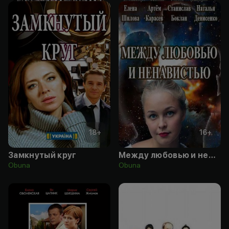
18
+
16
+
Замкнутый круг
Между любовью и ненавистью
Obuna
Obuna