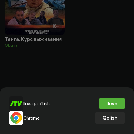
18
+
Тайга. Курс выживания
Obuna
Ilova
Ilovaga o'tish
Qolish
Chrome