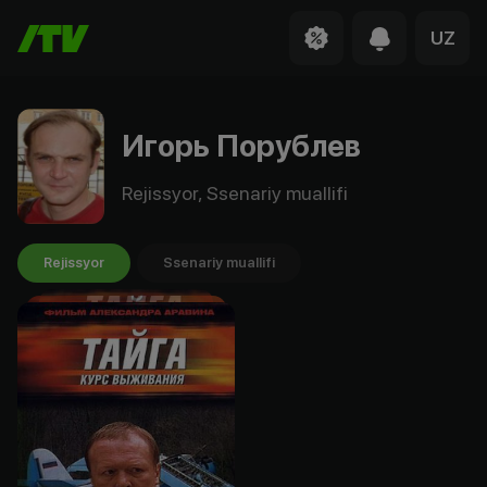
UZ
Игорь Порублев
Rejissyor, Ssenariy muallifi
Rejissyor
Ssenariy muallifi