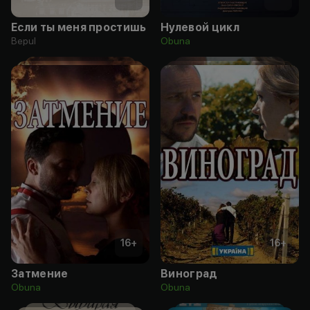
Если ты меня простишь
Нулевой цикл
Bepul
Obuna
16
+
16
+
Затмение
Виноград
Obuna
Obuna