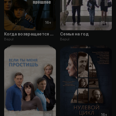
16
+
16
+
Когда возвращается прошлое
Семья на год
Bepul
Bepul
16
+
16
+