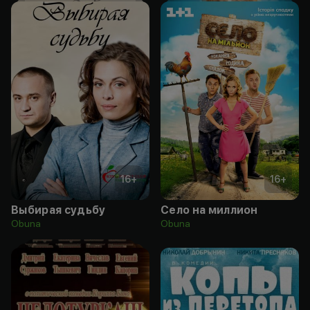
16
+
16
+
Выбирая судьбу
Село на миллион
Obuna
Obuna