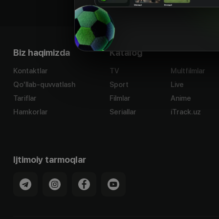
Biz haqimizda
Katalog
Kontaktlar
TV
Multfilmlar
Qo'llab-quvvatlash
Sport
Live
Tariflar
Filmlar
Anime
Hamkorlar
Seriallar
iTrack.uz
Ijtimoiy tarmoqlar