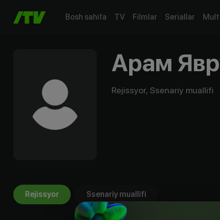
Bosh sahifa
TV
Filmlar
Seriallar
Mult
Арам Яв
Rejissyor, Ssenariy muallifi
Rejissyor
Ssenariy muallifi