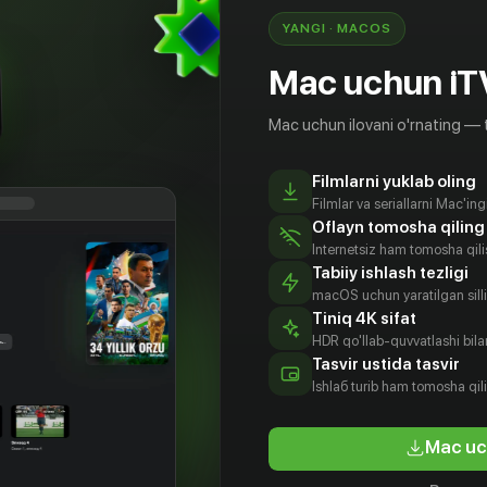
YANGI · MACOS
Mac uchun iT
Mac uchun ilovani o'rnating — 
Filmlarni yuklab oling
Filmlar va seriallarni Mac'in
Oflayn tomosha qiling
Internetsiz ham tomosha qil
Tabiiy ishlash tezligi
macOS uchun yaratilgan silliq
Tiniq 4K sifat
HDR qo'llab-quvvatlashi bilan
Tasvir ustida tasvir
Ishlаб turib ham tomosha qil
Mac uc