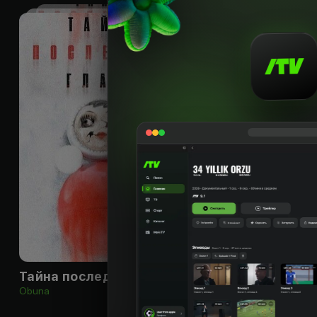
18
+
Тайна последней главы
Obuna