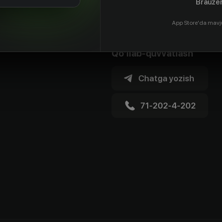
Brauzer
App Store'da mavj
Qo'llab-quvvatlash
Chatga yozish
71-202-4-202