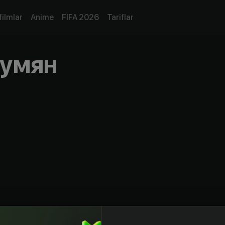
filmlar
Anime
FIFA 2026
Tariflar
румян