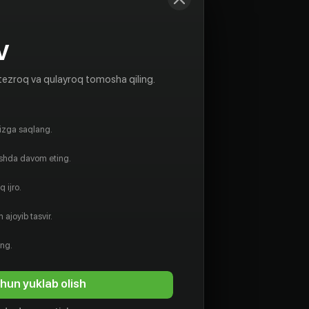
V
tezroq va qulayroq tomosha qiling.
gizga saqlang.
ishda davom eting.
 ijro.
 ajoyib tasvir.
ing.
hun yuklab olish