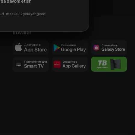
da davom etish
ud · macOS 12 yoki yangiroq
Ilovalar