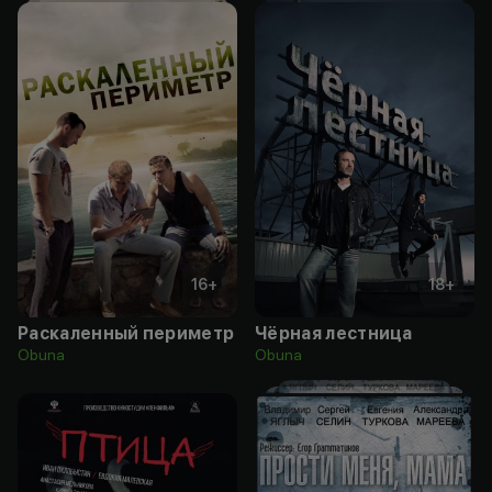
16
+
18
+
Раскаленный периметр
Чёрная лестница
Obuna
Obuna