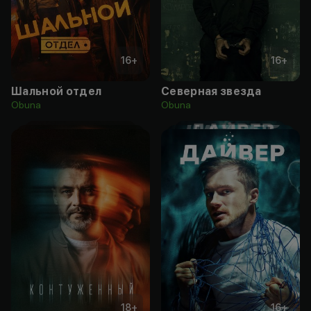
16
+
16
+
Шальной отдел
Северная звезда
Obuna
Obuna
18
+
16
+