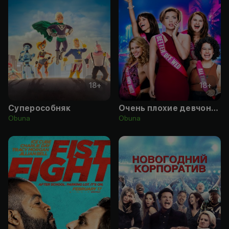
18
+
18
+
Суперособняк
Очень плохие девчонки
Obuna
Obuna