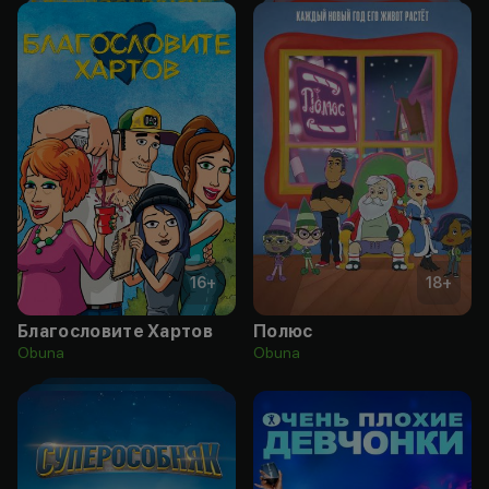
16
+
18
+
Благословите Хартов
Полюс
Obuna
Obuna