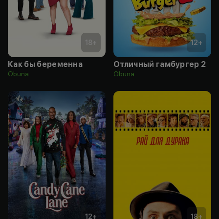
18
+
12
+
Как бы беременна
Отличный гамбургер 2
Obuna
Obuna
12
+
18
+