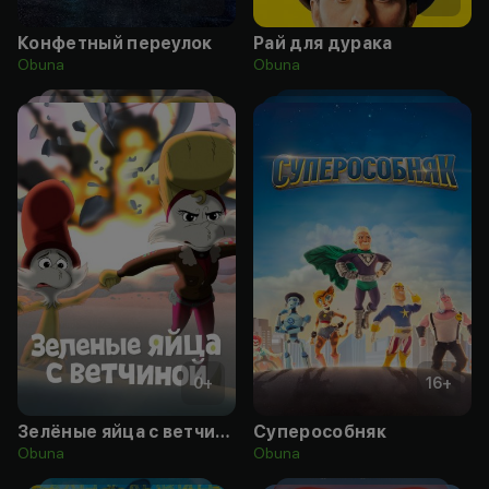
Конфетный переулок
Рай для дурака
Obuna
Obuna
0
+
16
+
Зелёные яйца с ветчиной
Суперособняк
Obuna
Obuna