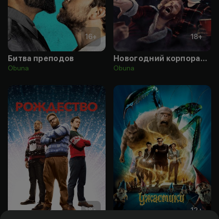
16
+
18
+
Битва преподов
Новогодний корпоратив
Obuna
Obuna
18
+
12
+