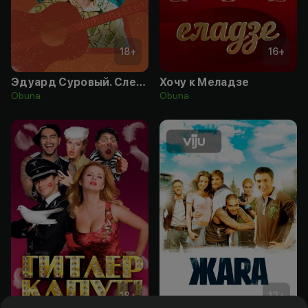
18
+
16
+
Эдуард Суровый. Слезы Брайтона
Хочу к Меладзе
Obuna
Obuna
18
+
12
+