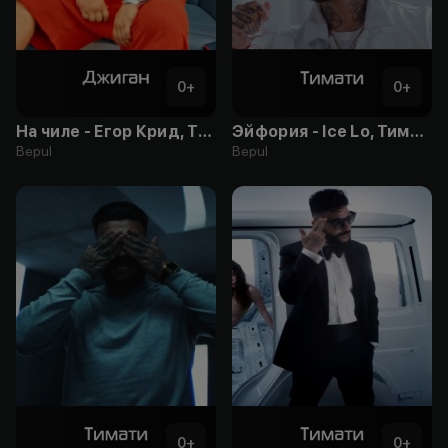
0
+
0
+
На чиле - Егор Крид, The Limba, blago white, OG Buda, Тимати, SODA LUV, Гуф, Джиган
Эйфория - Ice Lo, Тимати
Bepul
Bepul
0
+
0
+