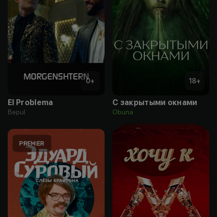
0
+
18
+
El Problema
С закрытыми окнами
Bepul
Obuna