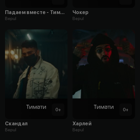
Падаем вместе - Тимати
Чокер
Bepul
Bepul
0
+
0
+
Скандал
Харлей
Bepul
Bepul