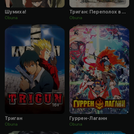
Шумиха!
Триган: Переполох в Пустошах
Obuna
Obuna
16
+
16
+
Триган
Гуррен-Лаганн
Obuna
Obuna