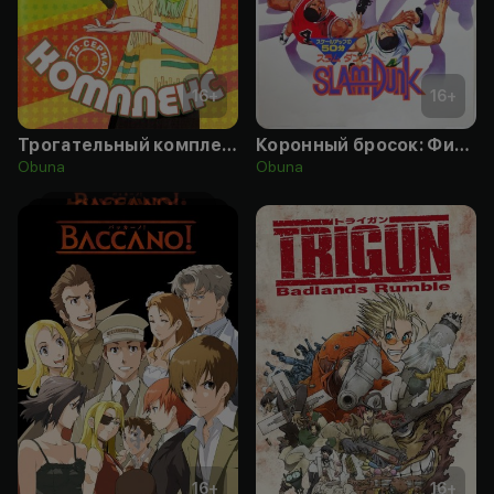
16
+
16
+
Трогательный комплекс
Коронный бросок: Фильм второй
Obuna
Obuna
16
+
16
+