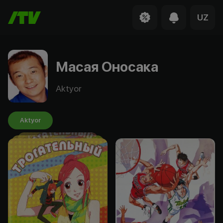
UZ
Масая Оносака
Aktyor
Aktyor