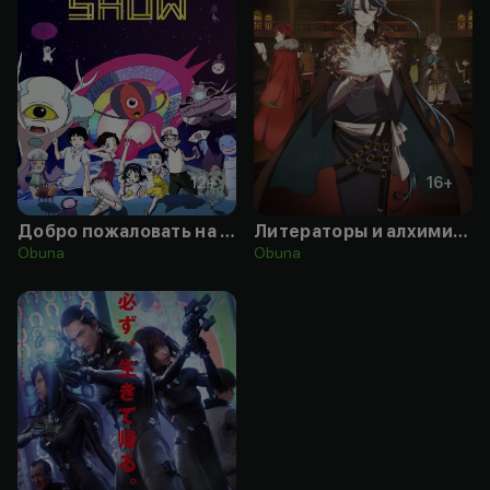
12
+
16
+
Добро пожаловать на космическое шоу
Литераторы и алхимики: Шестерни судей
Obuna
Obuna