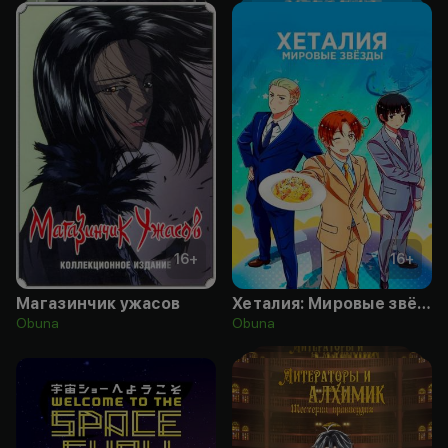
16
+
16
+
Магазинчик ужасов
Хеталия: Мировые звёзды
Obuna
Obuna