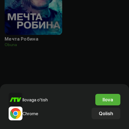
18
+
Мечта Робина
Obuna
Ilova
Ilovaga o'tish
Qolish
Chrome