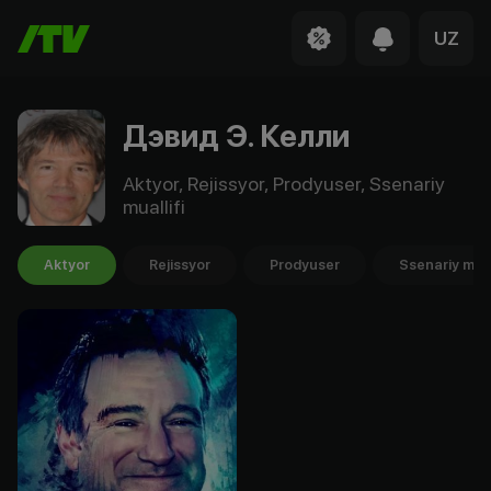
UZ
Дэвид Э. Келли
Aktyor, Rejissyor, Prodyuser, Ssenariy
muallifi
Aktyor
Rejissyor
Prodyuser
Ssenariy mual