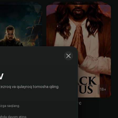
V
tezroq va qulayroq tomosha qiling.
16
+
18
+
ее королевство
Чёрный Иисус
gizga saqlang.
Obuna
ishda davom eting.