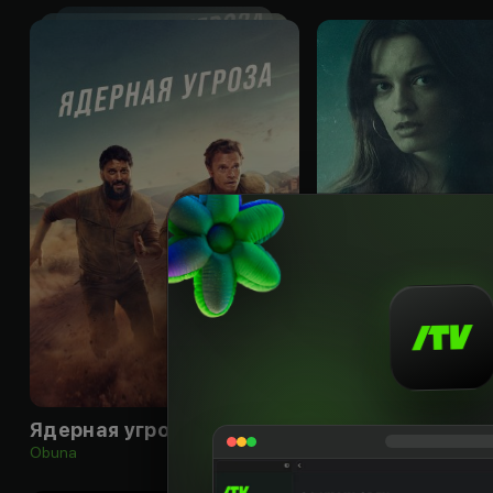
18
+
Ядерная угроза
Холодное озеро
Obuna
Obuna