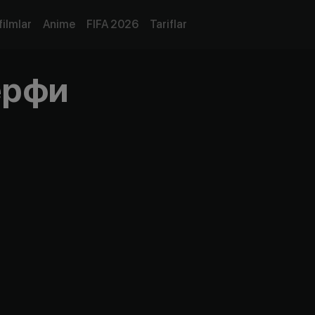
filmlar
Anime
FIFA 2026
Tariflar
ерфи