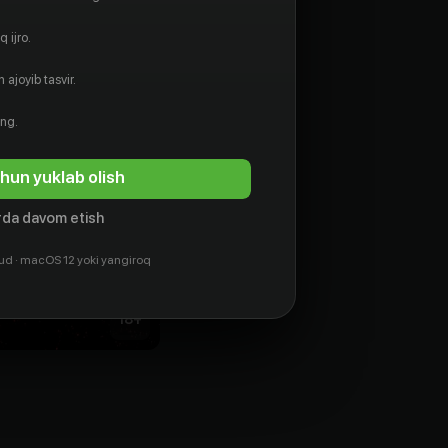
 ijro.
 ajoyib tasvir.
ing.
hun yuklab olish
da davom etish
ud · macOS 12 yoki yangiroq
18
+