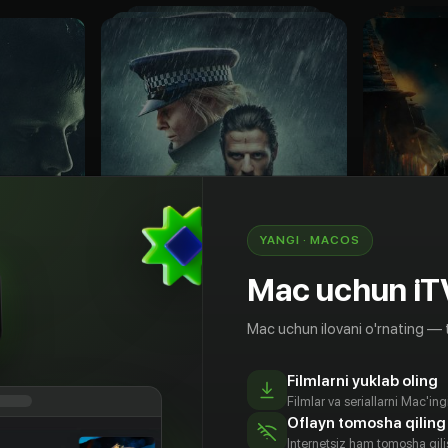
YANGI · MACOS
Mac uchun iT
Mac uchun ilovani o'rnating — 
18
+
16
+
Filmlarni yuklab oling
Счастливая долина
Последн
Filmlar va seriallarni Mac'in
Obuna
Obuna
Oflayn tomosha qiling
Internetsiz ham tomosha qil