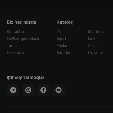
Biz haqimizda
Katalog
Kontaktlar
TV
Multfilmlar
Qo'llab-quvvatlash
Sport
Live
Tariflar
Filmlar
Anime
Hamkorlar
Seriallar
iTrack.uz
Ijtimoiy tarmoqlar