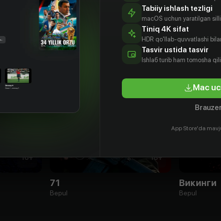
Tabiiy ishlash tezligi
macOS uchun yaratilgan silliq
Tiniq 4K sifat
HDR qo'llab-quvvatlashi bilan
Tasvir ustida tasvir
Ishlаб turib ham tomosha qil
Mac uc
Brauzer
App Store'da mavj
16
+
18
+
71
Викинги
Bepul
Bepul