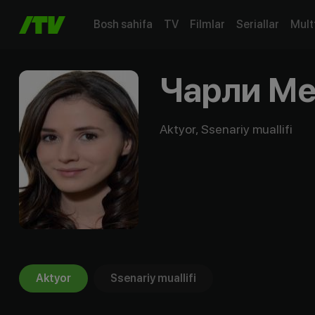
Bosh sahifa
TV
Filmlar
Seriallar
Mult
Чарли М
Aktyor, Ssenariy muallifi
Aktyor
Ssenariy muallifi