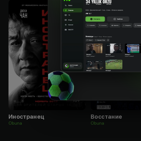
18
+
Иностранец
Восстание
Obuna
Obuna