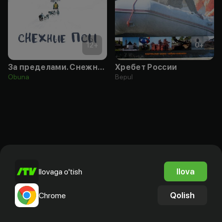
12
+
0
+
За пределами. Снежные псы
Хребет России
Obuna
Bepul
Ilova
Ilovaga o'tish
Qolish
Chrome