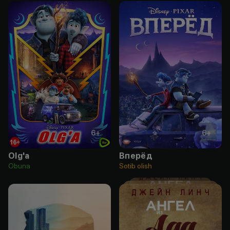
6
+
6
+
Olg'a
Вперёд
Obuna
Sotib olish