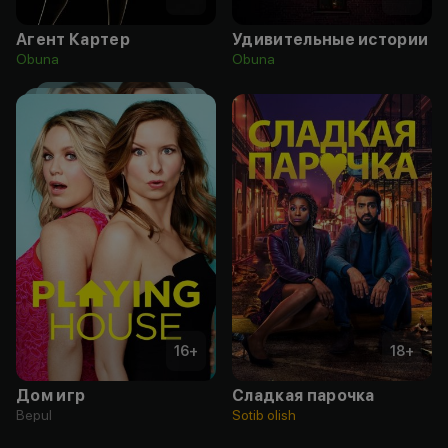
Агент Картер
Удивительные истории
Obuna
Obuna
16
+
18
+
Дом игр
Cладкая парочка
Bepul
Sotib olish