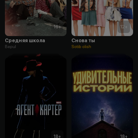
16
+
12
+
Средняя школа
Снова ты
Bepul
Sotib olish
18
+
18
+