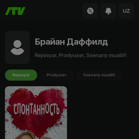
UZ
Брайан Даффилд
Rejissyor, Prodyuser, Ssenariy muallifi
Rejissyor
Prodyuser
Ssenariy muallifi