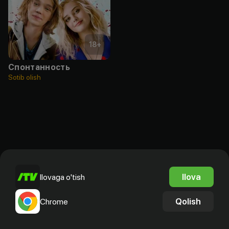
18
+
Спонтанность
Sotib olish
Ilova
Ilovaga o'tish
Qolish
Chrome