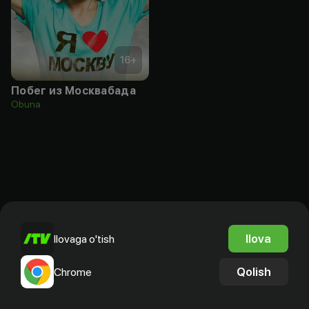
16
+
Побег из Москвабада
Obuna
Ilova
Ilovaga o'tish
Qolish
Chrome