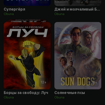
Супергёрл
Джей и молчаливый Боб: Перезагрузка
Obuna
Obuna
12
+
18
+
Борцы за свободу: Луч
Солнечные псы
Obuna
Obuna