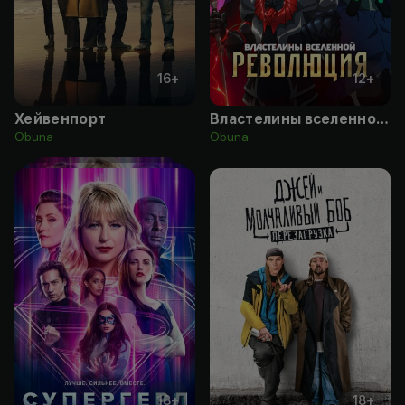
16
+
12
+
Хейвенпорт
Властелины вселенной: Революция
Obuna
Obuna
18
+
18
+