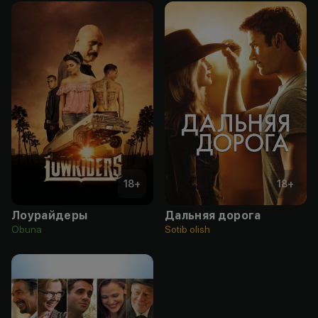
18
+
18
+
Лоурайдеры
Дальняя дорога
Obuna
Sotib olish